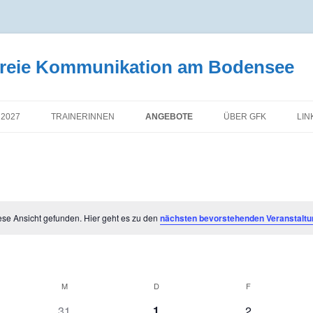
tfreie Kommunikation am Bodensee
 2027
TRAINERINNEN
ANGEBOTE
ÜBER GFK
LIN
ese Ansicht gefunden. Hier geht es zu den
nächsten bevorstehenden Veranstalt
M
D
F
0
0
0
31
1
2