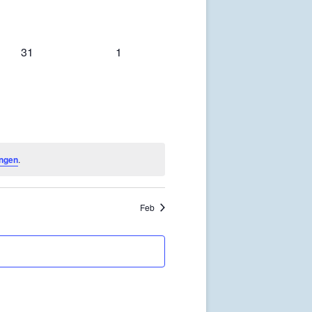
0
0
31
1
en,
Veranstaltungen,
Veranstaltungen,
ungen
.
Feb