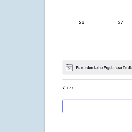
0
0
26
27
Veranstaltungen,
Verans
Es wurden keine Ergebnisse für di
Dez