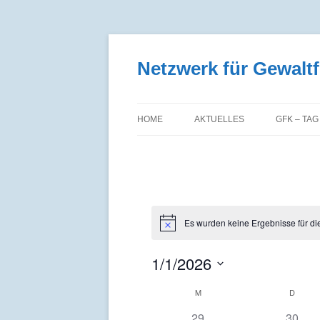
Zum
Inhalt
springen
Netzwerk für Gewal
HOME
AKTUELLES
GFK – TAG
Es wurden keine Ergebnisse für di
1/1/2026
Datum
wählen.
Kalender
M
D
von
Veranstaltungen
0
0
29
30