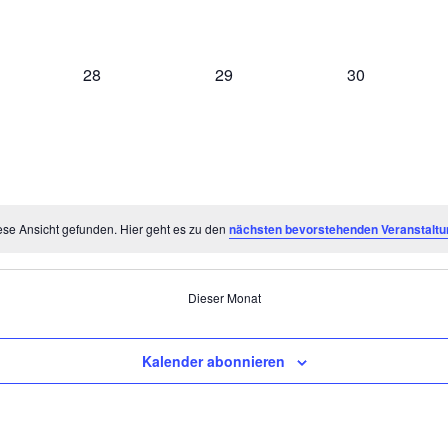
0
0
0
28
29
30
taltungen,
Veranstaltungen,
Veranstaltungen,
Veranstaltung
ese Ansicht gefunden. Hier geht es zu den
nächsten bevorstehenden Veranstalt
Dieser Monat
Kalender abonnieren