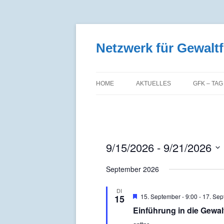
Zum
Inhalt
springen
Netzwerk für Gewal
HOME
AKTUELLES
GFK – TAG
9/15/2026
 - 
9/21/2026
Datum
wählen.
September 2026
DI
Empfohlen
15. September - 9:00
-
17. Sep
15
Einführung in die Gewal