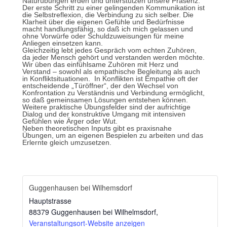
Naturübungen erden und unterstützen unsere Präsenz.
Der erste Schritt zu einer gelingenden Kommunikation ist
die Selbstreflexion, die Verbindung zu sich selber. Die
Klarheit über die eigenen Gefühle und Bedürfnisse
macht handlungsfähig, so daß ich mich gelassen und
ohne Vorwürfe oder Schuldzuweisungen für meine
Anliegen einsetzen kann.
Gleichzeitig lebt jedes Gespräch vom echten Zuhören,
da jeder Mensch gehört und verstanden werden möchte.
Wir üben das einfühlsame Zuhören mit Herz und
Verstand – sowohl als empathische Begleitung als auch
in Konfliktsituationen. In Konflikten ist Empathie oft der
entscheidende „Türöffner“, der den Wechsel von
Konfrontation zu Verständnis und Verbindung ermöglicht,
so daß gemeinsamen Lösungen entstehen können.
Weitere praktische Übungsfelder sind der aufrichtige
Dialog und der konstruktive Umgang mit intensiven
Gefühlen wie Ärger oder Wut.
Neben theoretischen Inputs gibt es praxisnahe
Übungen, um an eigenen Bespielen zu arbeiten und das
Erlernte gleich umzusetzen.
Guggenhausen bei Wilhemsdorf
Hauptstrasse
88379 Guggenhausen bei Wilhelmsdorf
,
Veranstaltungsort-Website anzeigen