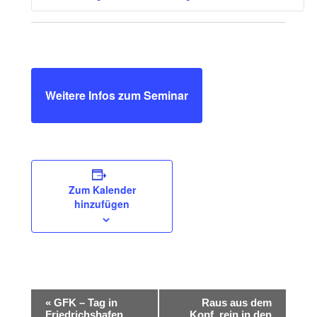
Weitere Infos zum Seminar
Zum Kalender
hinzufügen
Veranstaltung
«
GFK – Tag in
Raus aus dem
Navigation
Friedrichshafen
Kopf, rein in den