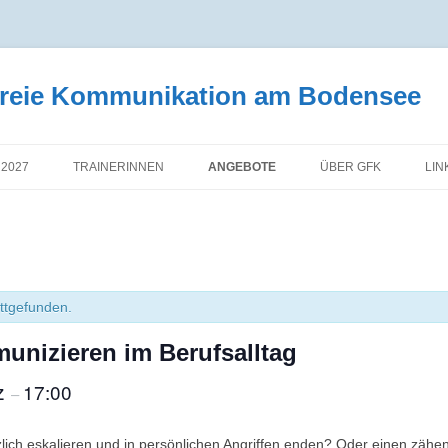
tfreie Kommunikation am Bodensee
 2027
TRAINERINNEN
ANGEBOTE
ÜBER GFK
LIN
attgefunden.
nizieren im Berufsalltag
z
17:00
–
ich eskalieren und in persönlichen Angriffen enden? Oder einen zähen 