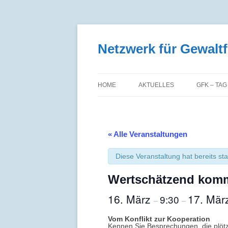
Zum
Inhalt
springen
Netzwerk für Gewal
HOME
AKTUELLES
GFK – TAG
« Alle Veranstaltungen
Diese Veranstaltung hat bereits st
Wertschätzend kommu
16. März
17. Mär
9:30
–
–
Vom Konflikt zur Kooperation
Kennen Sie Besprechungen, die plötzl