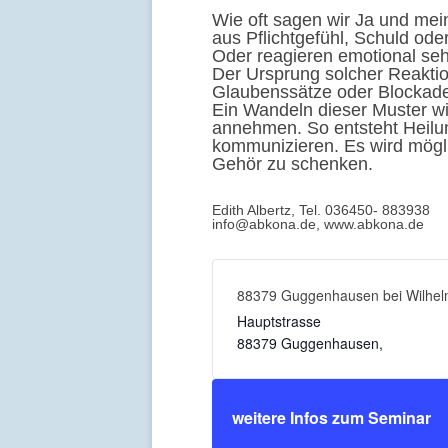
Wie oft sagen wir Ja und mei
aus Pflichtgefühl, Schuld ode
Oder reagieren emotional sehr
Der Ursprung solcher Reaktion
Glaubenssätze oder Blockade
Ein Wandeln dieser Muster wi
annehmen. So entsteht Heilun
kommunizieren. Es wird mögli
Gehör zu schenken.
Edith Albertz, Tel. 036450- 883938
info@abkona.de, www.abkona.de
88379 Guggenhausen bei Wilhel
Hauptstrasse
88379 Guggenhausen
,
weitere Infos zum Seminar