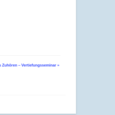
 Zuhören – Vertiefungsseminar
»