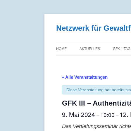
Zum
Inhalt
springen
Netzwerk für Gewal
HOME
AKTUELLES
GFK – TAG
« Alle Veranstaltungen
Diese Veranstaltung hat bereits st
GFK III – Authentizi
9. Mai 2024
12.
10:00
–
–
Das Vertiefungsseminar richt