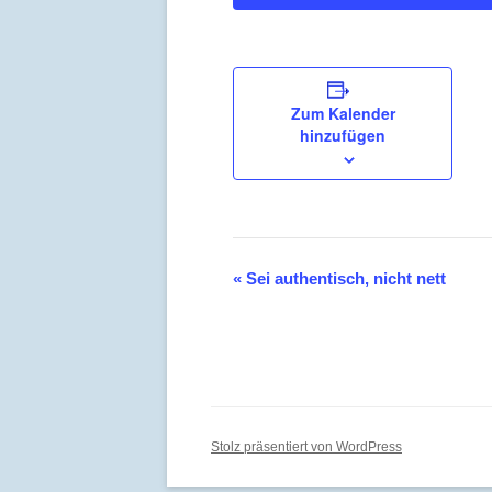
Zum Kalender
hinzufügen
Veranstaltung
«
Sei authentisch, nicht nett
Navigation
Stolz präsentiert von WordPress